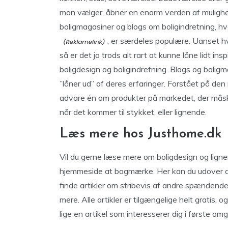
man vælger, åbner en enorm verden af mulighed
boligmagasiner og blogs om boligindretning, hv
, er særdeles populære. Uanset hvo
så er det jo trods alt rart at kunne låne lidt i
boligdesign og boligindretning. Blogs og bolig
”låner ud” af deres erfaringer. Forstået på den 
advare én om produkter på markedet, der måske 
når det kommer til stykket, eller lignende.
Læs mere hos Justhome.dk
Vil du gerne læse mere om boligdesign og ligne
hjemmeside at bogmærke. Her kan du udover ar
finde artikler om stribevis af andre spændende
mere. Alle artikler er tilgængelige helt gratis, 
lige en artikel som interesserer dig i første o