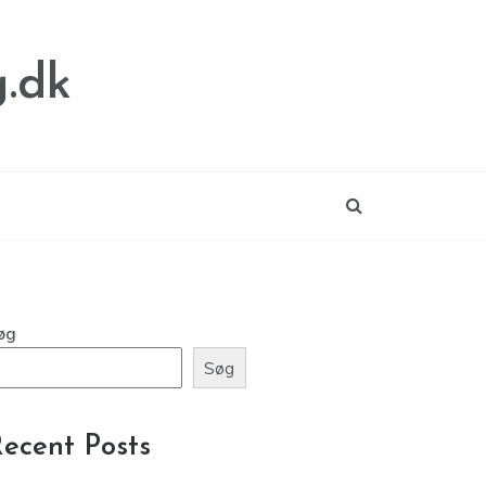
.dk
øg
Søg
ecent Posts