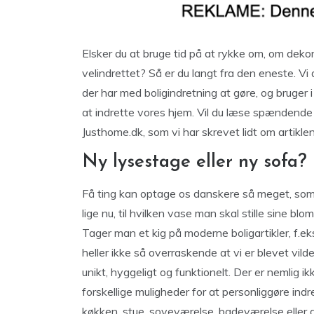
Elsker du at bruge tid på at rykke om, om deko
velindrettet? Så er du langt fra den eneste. Vi 
der har med boligindretning at gøre, og bruger
at indrette vores hjem. Vil du læse spændende a
Justhome.dk, som vi har skrevet lidt om artiklen
Ny lysestage eller ny sofa? 
Få ting kan optage os danskere så meget, som 
lige nu, til hvilken vase man skal stille sine blo
Tager man et kig på moderne boligartikler, f.
heller ikke så overraskende at vi er blevet vil
unikt, hyggeligt og funktionelt. Der er nemlig i
forskellige muligheder for at personliggøre ind
køkken, stue, soveværelse, badeværelse eller gæ