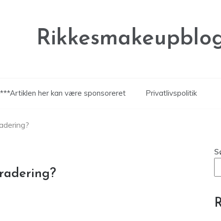
Rikkesmakeupblog
***Artiklen her kan være sponsoreret
Privatlivspolitik
radering?
S
gradering?
R