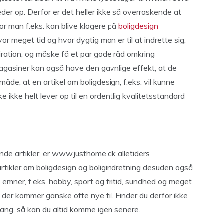
er op. Derfor er det heller ikke så overraskende at
or man f.eks. kan blive klogere på
boligdesign
r meget tid og hvor dygtig man er til at indrette sig,
nspiration, og måske få et par gode råd omkring
magasiner kan også have den gavnlige effekt, at de
måde, at en artikel om boligdesign, f.eks. vil kunne
ikke helt lever op til en ordentlig kvalitetsstandard
nde artikler, er www.justhome.dk alletiders
tikler om boligdesign og boligindretning desuden også
 emner, f.eks. hobby, sport og fritid, sundhed og meget
og der kommer ganske ofte nye til. Finder du derfor ikke
mgang, så kan du altid komme igen senere.