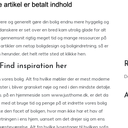
rere og generelt gøre din bolig endnu mere hyggelig og
danskere er set over en bred kam utrolig glade for alt
 i gennemsnit rigtig meget tid og mange ressourcer på
rtikler om netop boligdesign og boligindretning, så er
 herunder, det helt rette sted at klikke hen.
Find inspiration her
D
vores bolig. Alt fra hvilke møbler der er mest moderne
mster i, bliver gransket nøje og ned i den mindste detalje.
A
eks. på en hjemmeside som www.justhome.dk, er det da
de med at bruge tid og penge på at indrette vores bolig
kke den facet af boligen, hvor man ikke har et hav af
retningen i ens hjem, uanset om det drejer sig om ens
steværelse. Alt fra hvilke lysestager til hvilken sofa