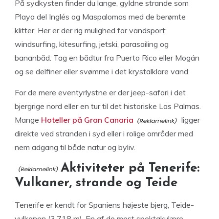
På sydkysten finder du lange, gyldne strande som
Playa del Inglés og Maspalomas med de berømte
klitter. Her er der rig mulighed for vandsport:
windsurfing, kitesurfing, jetski, parasailing og
bananbåd. Tag en bådtur fra Puerto Rico eller Mogán
og se delfiner eller svømme i det krystalklare vand.
For de mere eventyrlystne er der jeep-safari i det
bjergrige nord eller en tur til det historiske Las Palmas.
Mange
Hoteller på Gran Canaria
ligger
direkte ved stranden i syd eller i rolige områder med
nem adgang til både natur og byliv.
Aktiviteter på Tenerife:
Vulkaner, strande og Teide
Tenerife er kendt for Spaniens højeste bjerg, Teide-
vulkanen (3.718 m). En af de mest spektakulære