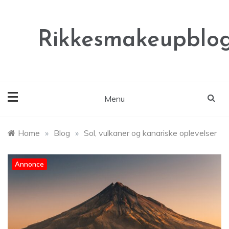
Skip
to
content
Rikkesmakeupblog
Menu
Home
»
Blog
»
Sol, vulkaner og kanariske oplevelser
Annonce