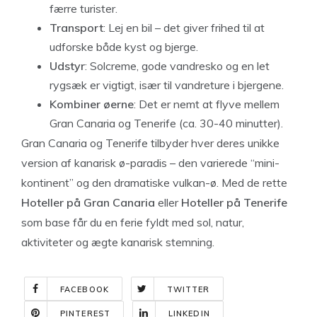
færre turister.
Transport
: Lej en bil – det giver frihed til at
udforske både kyst og bjerge.
Udstyr
: Solcreme, gode vandresko og en let
rygsæk er vigtigt, især til vandreture i bjergene.
Kombiner øerne
: Det er nemt at flyve mellem
Gran Canaria og Tenerife (ca. 30-40 minutter).
Gran Canaria og Tenerife tilbyder hver deres unikke
version af kanarisk ø-paradis – den varierede “mini-
kontinent” og den dramatiske vulkan-ø. Med de rette
Hoteller på Gran Canaria
eller
Hoteller på Tenerife
som base får du en ferie fyldt med sol, natur,
aktiviteter og ægte kanarisk stemning.
FACEBOOK
TWITTER
PINTEREST
LINKEDIN