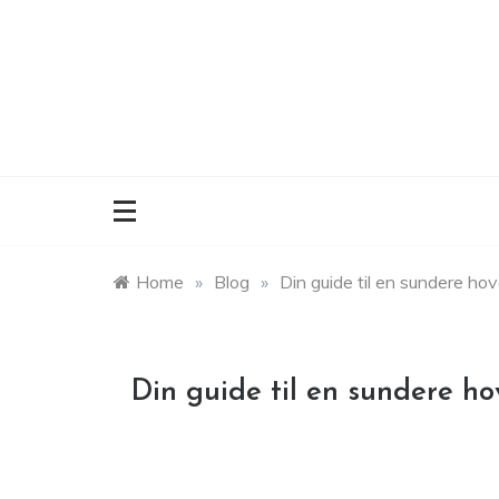
Skip
to
content
Home
»
Blog
»
Din guide til en sundere h
Din guide til en sundere h