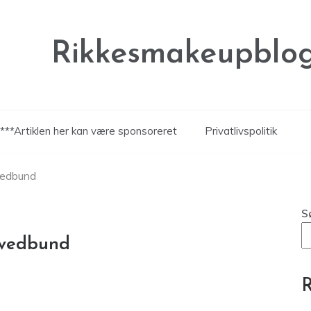
Rikkesmakeupblog
***Artiklen her kan være sponsoreret
Privatlivspolitik
ovedbund
S
ovedbund
R