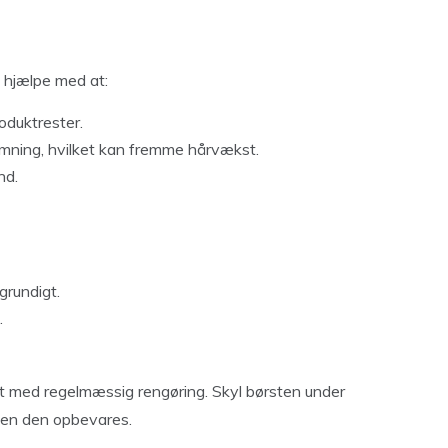
hjælpe med at:
oduktrester.
ømning, hvilket kan fremme hårvækst.
nd.
grundigt.
.
igt med regelmæssig rengøring. Skyl børsten under
nden den opbevares.