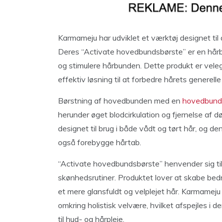
Karmameju har udviklet et værktøj designet ti
Deres “Activate hovedbundsbørste” er en hårbørs
og stimulere hårbunden. Dette produkt er vele
effektiv løsning til at forbedre hårets generell
Børstning af hovedbunden med en
hovedbund
herunder øget blodcirkulation og fjernelse af
designet til brug i både vådt og tørt hår, og
også forebygge hårtab.
“Activate hovedbundsbørste” henvender sig til 
skønhedsrutiner. Produktet lover at skabe bed
et mere glansfuldt og velplejet hår. Karmameju
omkring holistisk velvære, hvilket afspejles i 
til hud- og hårpleje.