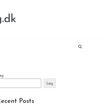
.dk
øg
Søg
ecent Posts