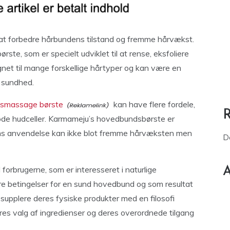
l at forbedre hårbundens tilstand og fremme hårvækst.
te, som er specielt udviklet til at rense, eksfoliere
gnet til mange forskellige hårtyper og kan være en
e sundhed.
smassage børste
kan have flere fordele,
 døde hudceller. Karmameju’s hovedbundsbørste er
 dens anvendelse kan ikke blot fremme hårvæksten men
D
forbrugerne, som er interesseret i naturlige
A
re betingelser for en sund hovedbund og som resultat
 supplere deres fysiske produkter med en filosofi
deres valg af ingredienser og deres overordnede tilgang