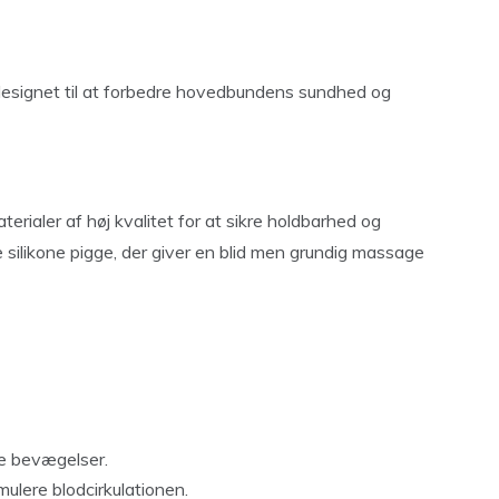
ignet til at forbedre hovedbundens sundhed og
aler af høj kvalitet for at sikre holdbarhed og
le silikone pigge, der giver en blid men grundig massage
e bevægelser.
ulere blodcirkulationen.